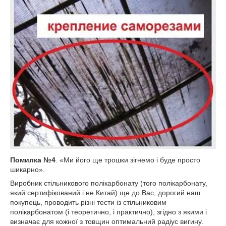
Помилка №4
. «Ми його ще трошки зігнемо і буде просто
шикарно».
Виробник стільникового полікарбонату (того полікарбонату,
який сертифікований і не Китай) ще до Вас, дорогий наш
покупець, проводить різні тести із стільниковим
полікарбонатом (і теоретично, і практично), згідно з якими і
визначає для кожної з товщин оптимальний радіус вигину.