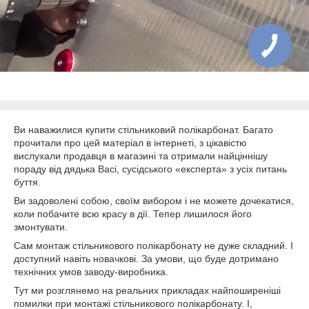
Ви наважилися купити стільниковий полікарбонат. Багато
прочитали про цей матеріал в інтернеті, з цікавістю
вислухали продавця в магазині та отримали найціннішу
пораду від дядька Васі, сусідського «експерта» з усіх питань
буття.
Ви задоволені собою, своїм вибором і не можете дочекатися,
коли побачите всю красу в дії. Тепер лишилося його
змонтувати.
Сам монтаж стільникового полікарбонату не дуже складний. І
доступний навіть новачкові. За умови, що буде дотримано
технічних умов заводу-виробника.
Тут ми розглянемо на реальних прикладах найпоширеніші
помилки при монтажі стільникового полікарбонату. І,