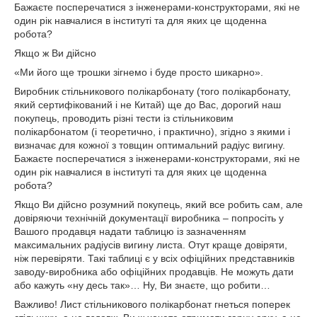
Бажаєте посперечатися з інженерами-конструкторами, які не
один рік навчалися в інституті та для яких це щоденна
робота?
Якщо ж Ви дійсно
«Ми його ще трошки зігнемо і буде просто шикарно».
Виробник стільникового полікарбонату (того полікарбонату,
який сертифікований і не Китай) ще до Вас, дорогий наш
покупець, проводить різні тести із стільниковим
полікарбонатом (і теоретично, і практично), згідно з якими і
визначає для кожної з товщин оптимальний радіус вигину.
Бажаєте посперечатися з інженерами-конструкторами, які не
один рік навчалися в інституті та для яких це щоденна
робота?
Якщо Ви дійсно розумний покупець, який все робить сам, але
довіряючи технічній документації виробника – попросіть у
Вашого продавця надати таблицю із зазначенням
максимальних радіусів вигину листа. Отут краще довіряти,
ніж перевіряти. Такі таблиці є у всіх офіційних представників
заводу-виробника або офіційних продавців. Не можуть дати
або кажуть «ну десь так»… Ну, Ви знаєте, що робити…
Важливо! Лист стільникового полікарбонат гнеться поперек