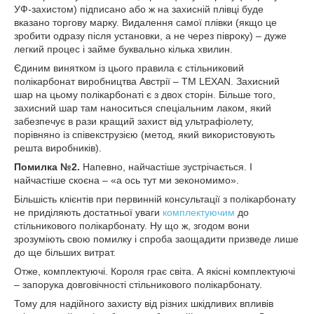
УФ-захистом) підписано або ж на захисній плівці буде
вказано торгову марку. Видалення самої плівки (якщо це
зробити одразу після установки, а не через півроку) – дуже
легкий процес і займе буквально кілька хвилин.
Єдиним винятком із цього правила є стільниковий
полікарбонат виробництва Австрії – TM LEXAN. Захисний
шар на цьому полікарбонаті є з двох сторін. Більше того,
захисний шар там наноситься спеціальним лаком, який
забезпечує в рази кращий захист від ультрафіолету,
порівняно із співекструзією (метод, який використовують
решта виробників).
Помилка №2.
Напевно, найчастіше зустрічається. І
найчастіше скоєна – «а ось тут ми зекономимо».
Більшість клієнтів при первинній консультації з полікарбонату
не приділяють достатньої уваги
комплектуючим
до
стільникового полікарбонату. Ну що ж, згодом вони
зрозуміють свою помилку і спроба заощадити призведе лише
до ще більших витрат.
Отже, комплектуючі. Короля грає світа. А якісні комплектуючі
– запорука довговічності стільникового полікарбонату.
Тому для надійного захисту від різних шкідливих впливів