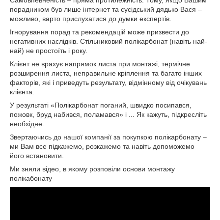
порадником був лише інтернет та сусідський дядько Вася –
можливо, варто прислухатися до думки експертів.
Ігнорування порад та рекомендацій може призвести до
негативних наслідків. Стільниковий полікарбонат (навіть най-
най) не простоїть і року.
Клієнт не врахує напрямок листа при монтажі, термічне
розширення листа, неправильне кріплення та багато інших
факторів, які і приведуть результату, відмінному від очікувань
клієнта.
У результаті «Полікарбонат поганий, швидко посипався,
пожовк, бруд набився, поламався» і ... Як кажуть, підкресліть
необхідне.
Звертаючись до нашої компанії за покупкою полікарбонату –
ми Вам все підкажемо, розкажемо та навіть допоможемо
його встановити.
Ми зняли відео, в якому розповіли основи монтажу
полікабонату