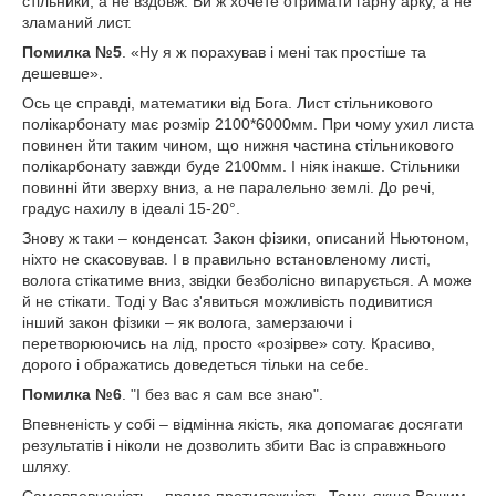
стільники, а не вздовж. Ви ж хочете отримати гарну арку, а не
зламаний лист.
Помилка №5
. «Ну я ж порахував і мені так простіше та
дешевше».
Ось це справді, математики від Бога. Лист стільникового
полікарбонату має розмір 2100*6000мм. При чому ухил листа
повинен йти таким чином, що нижня частина стільникового
полікарбонату завжди буде 2100мм. І ніяк інакше. Стільники
повинні йти зверху вниз, а не паралельно землі. До речі,
градус нахилу в ідеалі 15-20°.
Знову ж таки – конденсат. Закон фізики, описаний Ньютоном,
ніхто не скасовував. І в правильно встановленому листі,
волога стікатиме вниз, звідки безболісно випарується. А може
й не стікати. Тоді у Вас з'явиться можливість подивитися
інший закон фізики – як волога, замерзаючи і
перетворюючись на лід, просто «розірве» соту. Красиво,
дорого і ображатись доведеться тільки на себе.
Помилка №6
. "І без вас я сам все знаю".
Впевненість у собі – відмінна якість, яка допомагає досягати
результатів і ніколи не дозволить збити Вас із справжнього
шляху.
Самовпевненість – пряма протилежність. Тому, якщо Вашим