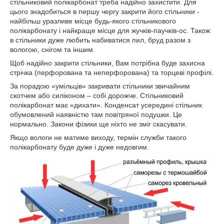
стільниковий полікарбонат треба надійно захистити. Для
цього знадобиться в першу чергу закрити його стільники -
найбільш уразливе місце будь-якого стільникового
полікарбонату і найкраще місце для жучків-паучків-ос. Також
в стільники дуже любить набиватися пил, бруд разом з
вологою, снігом та іншим.
Щоб надійно закрити стільники, Вам потрібна буде захисна
стрічка (перфорована та неперфорована) та торцеві профілі.
За порадою «умільців» закривати стільники звичайним
скотчем або силіконом – собі дорожче. Стільниковий
полікарбонат має «дихати». Конденсат усередині стільник
обумовлений наявністю там повітряної подушки. Це
нормально. Закони фізики ще ніхто не зміг скасувати.
Якщо вологи не матиме виходу, термін служби такого
полікарбонату буде дуже і дуже недовгим.