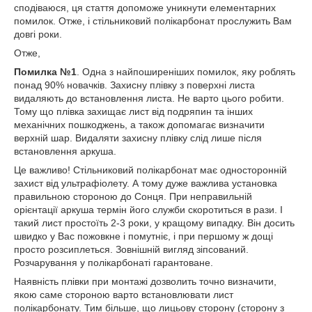
сподіваюся, ця стаття допоможе уникнути елементарних
помилок. Отже, і стільниковий полікарбонат прослужить Вам
довгі роки.
Отже,
Помилка №1
. Одна з найпоширеніших помилок, яку роблять
понад 90% новачків. Захисну плівку з поверхні листа
видаляють до встановлення листа. Не варто цього робити.
Тому що плівка захищає лист від подряпин та інших
механічних пошкоджень, а також допомагає визначити
верхній шар. Видаляти захисну плівку слід лише після
встановлення аркуша.
Це важливо! Стільниковий полікарбонат має односторонній
захист від ультрафіолету. А тому дуже важлива установка
правильною стороною до Сонця. При неправильній
орієнтації аркуша термін його служби скоротиться в рази. І
такий лист простоїть 2-3 роки, у кращому випадку. Він досить
швидко у Вас пожовкне і помутніє, і при першому ж дощі
просто розсиплеться. Зовнішній вигляд зіпсований.
Розчарування у полікарбонаті гарантоване.
Наявність плівки при монтажі дозволить точно визначити,
якою саме стороною варто встановлювати лист
полікарбонату. Тим більше, що лицьову сторону (сторону з