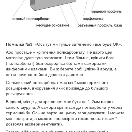
Помилка №3
. «Ось тут ми тугіше затягнемо і все буде ОК».
Або простіше – кріплення полікарбонату. Не варто цей
матеріал дуже туго затискати. І тим більше, кріпити його
(полікарбонат) безпосередньо болтами-саморізами-
шиферними цвяхами. Ви ж берете собі цілісний аркуш, а
потім починаєте його дірявити даремно.
Стільниковий полікарбонат має свої межі термічного
розширення, ігнорування яких призведе до більшого
розчарування.
В ідеалі, місце для кріплення має бути на 1-2мм ширше
самого шурупа. А саморіз кріпиться до полікарбонату через
термошайбу. Ось не варто на цьому заощаджувати. І можете
мені повірити, а можете і перевірити (якщо достаток сім'ї
дозволяє експериментувати).
Термошайбу краще вибирати із полікарбонату (вибір