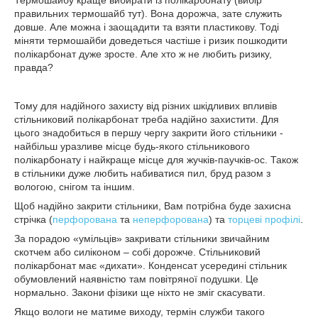
правильних термошайб тут). Вона дорожча, зате служить
довше. Але можна і заощадити та взяти пластикову. Тоді
міняти термошайби доведеться частіше і ризик пошкодити
полікарбонат дуже зросте. Але хто ж не любить ризику,
правда?
Тому для надійного захисту від різних шкідливих впливів
стільниковий полікарбонат треба надійно захистити. Для
цього знадобиться в першу чергу закрити його стільники -
найбільш уразливе місце будь-якого стільникового
полікарбонату і найкраще місце для жучків-паучків-ос. Також
в стільники дуже любить набиватися пил, бруд разом з
вологою, снігом та іншим.
Щоб надійно закрити стільники, Вам потрібна буде захисна
стрічка (
перфорована
та
неперфорована
) та
торцеві профілі
.
За порадою «умільців» закривати стільники звичайним
скотчем або силіконом – собі дорожче. Стільниковий
полікарбонат має «дихати». Конденсат усередині стільник
обумовлений наявністю там повітряної подушки. Це
нормально. Закони фізики ще ніхто не зміг скасувати.
Якщо вологи не матиме виходу, термін служби такого