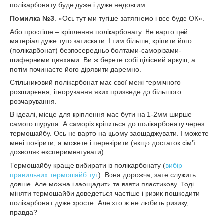
полікарбонату буде дуже і дуже недовгим.
Помилка №3
. «Ось тут ми тугіше затягнемо і все буде ОК».
Або простіше – кріплення полікарбонату. Не варто цей
матеріал дуже туго затискати. І тим більше, кріпити його
(полікарбонат) безпосередньо болтами-саморізами-
шиферними цвяхами. Ви ж берете собі цілісний аркуш, а
потім починаєте його дірявити даремно.
Стільниковий полікарбонат має свої межі термічного
розширення, ігнорування яких призведе до більшого
розчарування.
В ідеалі, місце для кріплення має бути на 1-2мм ширше
самого шурупа. А саморіз кріпиться до полікарбонату через
термошайбу. Ось не варто на цьому заощаджувати. І можете
мені повірити, а можете і перевірити (якщо достаток сім'ї
дозволяє експериментувати).
Термошайбу краще вибирати із полікарбонату (
вибір
правильних термошайб тут
). Вона дорожча, зате служить
довше. Але можна і заощадити та взяти пластикову. Тоді
міняти термошайби доведеться частіше і ризик пошкодити
полікарбонат дуже зросте. Але хто ж не любить ризику,
правда?