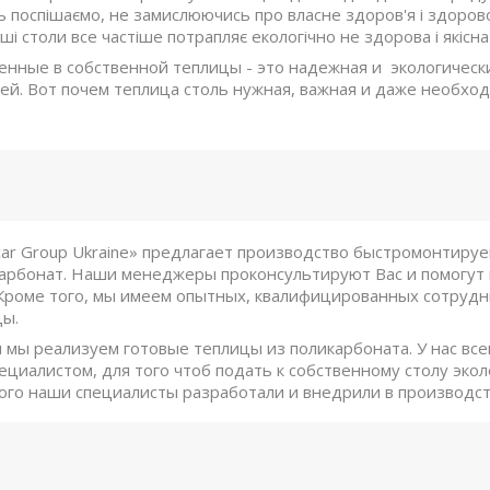
ь поспішаємо, не замислюючись про власне здоров'я і здорової
ші столи все частіше потрапляє екологічно не здорова і якісна 
ные в собственной теплицы - это надежная и экологически
ей. Вот почем теплица столь нужная, важная и даже необх
ar Group Ukraine» предлагает производство быстромонтиру
арбонат. Наши менеджеры проконсультируют Вас и помогут
Кроме того, мы имеем опытных, квалифицированных сотрудни
цы.
 мы реализуем готовые теплицы из поликарбоната. У нас все
ециалистом, для того чтоб подать к собственному столу эк
того наши специалисты разработали и внедрили в производс