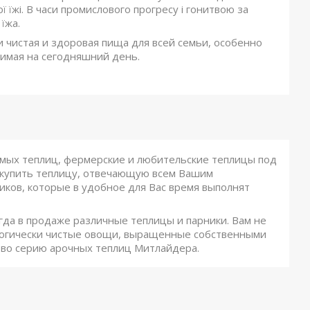
 їжі. В часи промислового прогресу і гонитвою за
їжа.
 чистая и здоровая пища для всей семьи, особенно
одимая на сегодняшний день.
емых теплиц, фермерские и любительские теплицы под
 купить теплицу, отвечающую всем Вашим
ков, которые в удобное для Вас время выполнят
гда в продаже различные теплицы и парники. Вам не
ологически чистые овощи, выращенные собственными
тво серию арочных теплиц Митлайдера.