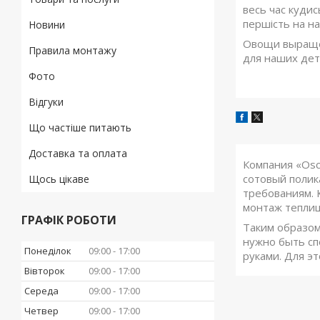
весь час кудис
першість на на
Новини
Овощи выращен
Правила монтажу
для наших дет
Фото
Відгуки
Що частіше питають
Доставка та оплата
Компания «Osc
сотовый полик
Щось цікаве
требованиям. 
монтаж тепли
ГРАФІК РОБОТИ
Таким образом
нужно быть сп
Понеділок
09:00
17:00
руками. Для э
Вівторок
09:00
17:00
Середа
09:00
17:00
Четвер
09:00
17:00