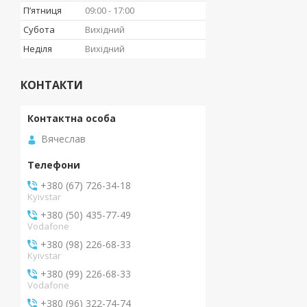
Пʼятниця
09:00
17:00
Субота
Вихідний
Неділя
Вихідний
КОНТАКТИ
Вячеслав
+380 (67) 726-34-18
Kyivstar
+380 (50) 435-77-49
Vodafone
+380 (98) 226-68-33
Kyivstar
+380 (99) 226-68-33
Vodafone
+380 (96) 322-74-74