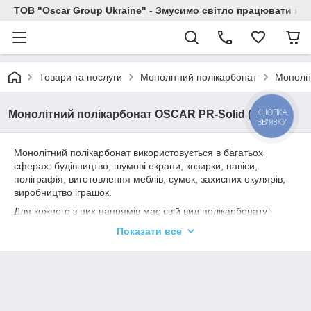
ТОВ "Oscar Group Ukraine" - Змусимо світло працювати на 
Товари та послуги
Монолітний полікарбонат
Моноліт
КНОПКА
Монолітний полікарбонат OSCAR PR-Solid (листи)
ЗВ'ЯЗКУ
Монолітний полікарбонат використовується в багатьох
сферах: будівництво, шумові екрани, козирки, навіси,
поліграфія, виготовлення меблів, сумок, захисних окулярів,
виробництво іграшок.
Для кожного з цих напрямів має свій вид полікарбонату і
товщина.
Показати все
Розміри листів монолітного полікарбонату:
2050х3050мм
2050х4050мм
2050х6100мм