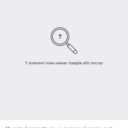
Товщини листів:
2мм
3мм
4мм
5мм
6мм
8мм
10мм
У компанії поки немає товарів або послуг
12мм
Кольори:
прозорий
бронза
бронза 5% (найтемніший полікарбонат, практично
чорний)
опал (білий колір)
синій
зелений