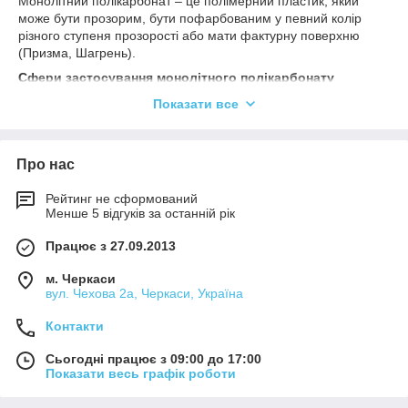
Монолітний полікарбонат – це полімерний пластик, який
призма
може бути прозорим, бути пофарбованим у певний колір
різного ступеня прозорості або мати фактурну поверхню
шагрень
(Призма, Шагрень).
Сфери застосування монолітного полікарбонату
Властивості цього пластичного матеріалу широко
Показати все
використовуються:
У будівництві
Про нас
При склінні
При виготовленні захисних навісів та козирків
Рейтинг не сформований
Менше 5 відгуків за останній рік
Захисні огорожі, ковані огорожі та хвіртки
У спортивних майданчиках, екрани вздовж котків,
Працює з 27.09.2013
льодових арен, баскетбольні щити
м. Черкаси
Шумові екрани вздовж автомагістралей, трас, шосе
вул. Чехова 2а, Черкаси, Україна
та залізничних колій
Контакти
В освітлювальних приладах, домашнє та офісне
освітлення, світильники системи «Армстронг»
Сьогодні працює з 09:00 до 17:00
Лобове скло на мотоциклах, моторолерах, мопедах,
Показати весь графік роботи
моторних човнах, катерах, спортивних ралійних
автомобілях