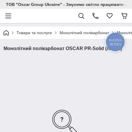
ТОВ "Oscar Group Ukraine" - Змусимо світло працювати на 
Товари та послуги
Монолітний полікарбонат
Моноліт
КНОПКА
ЗВ'ЯЗКУ
Монолітний полікарбонат OSCAR PR-Solid (листи)