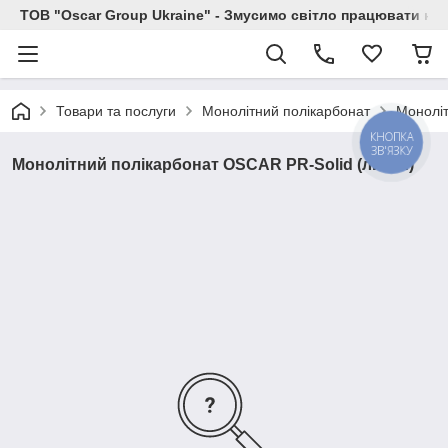
ТОВ "Oscar Group Ukraine" - Змусимо світло працювати на 
Товари та послуги
Монолітний полікарбонат
Моноліт
КНОПКА
ЗВ'ЯЗКУ
Монолітний полікарбонат OSCAR PR-Solid (листи)