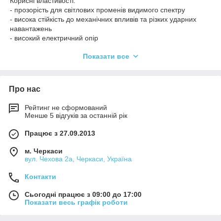
Корисні властивості:
похилими ребрами жорсткості береться прозорий
- прозорість для світлових променів видимого спектру
полікарбонат, який отримав славу антивандального пластику.
- висока стійкість до механічних впливів та різких ударних
Крім того, піддаються фарбуванню лише ребра жорсткості, а
навантажень
верхній або нижній шар має УФ-стабілізатори для захисту від
- високий електричний опір
негативного впливу сонячних променів.
- низька теплопровідність
Показати все
- збереження стабільності вихідних властивостей та розмірів
Завдяки внутрішнім порожнечам, косині ребер жорсткості та
у значному інтервалі температур (від -40°С до +125°С)
багаторазовому заломленню світлових променів, світлова
енергія перетворюється на теплову. Спочатку світло зазнає
Про нас
заломлення у верхній площині, потрапляє на непрозоре
ребро жорсткості, потім відбувається його розсіювання,
Рейтинг не сформований
перетворення на теплоенергію та розподіл по всіх пустотах.
Менше 5 відгуків за останній рік
Працює з 27.09.2013
м. Черкаси
вул. Чехова 2а, Черкаси, Україна
Контакти
Сьогодні працює з 09:00 до 17:00
Показати весь графік роботи