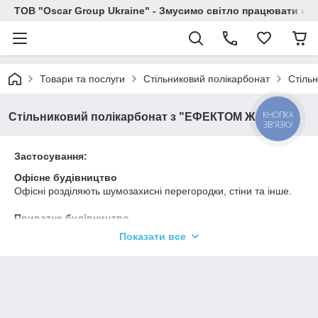
ТОВ "Oscar Group Ukraine" - Змусимо світло працювати на 
Товари та послуги
Стільниковий полікарбонат
Стіль
КНОПКА
Стільниковий полікарбонат з "ЕФЕКТОМ ЖАЛЮЗІ"
ЗВ'ЯЗКУ
Застосування:
Офісне будівництво
Офісні розділяють шумозахисні перегородки, стіни та інше.
Приватне будівництво
Скління міжкімнатних дверей та балконів, козирки, навіси,
Показати все
перегородки і т. д.
Реклама
Внутрішні рекламні конструкції, "вуличні меблі" та інше.